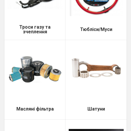
Г
Г
Троси газу та
Е
Тюбліси/Муси
зчеплення
З
З
З
З
З
За
Масляні фільтра
Шатуни
К
К