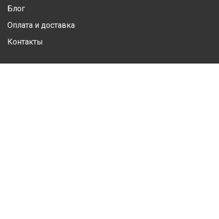
Блог
Оплата и доставка
Контакты
Личный кабинет
Личная информация
Избранные товары
Контакты
(050) 428 20 78
(067) 293 28 56
Почта
info.garagefrodo@gmail.com