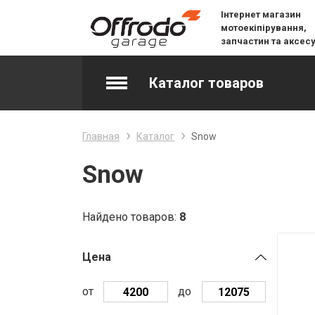
Інтернет магазин
мотоекіпірування,
запчастин та аксес
Каталог товаров
Accessories & Spare Parts
Главная
Каталог
Snow
Джерсі
Snow
Layering
Найдено товаров:
8
Lifestyle
Цена
Snow
от
до
Вилочне масло