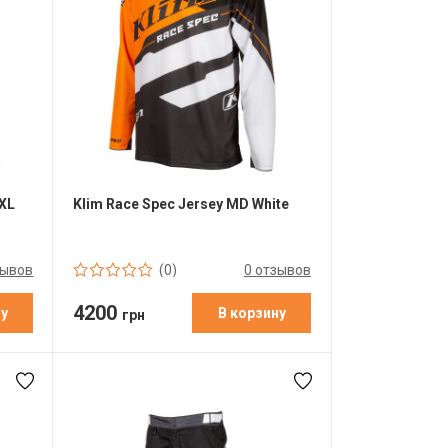
YXL
Klim Race Spec Jersey MD White
зывов
0 отзывов
(0)
4200
ну
В корзину
грн