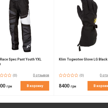
 Race Spec Pant Youth YXL
Klim Togwotee Glove LG Black
k
0 отзывов
0 от
(0)
(0)
500
8400
В корзину
В корзи
грн
грн