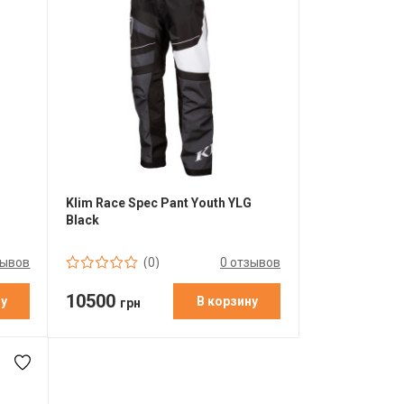
Klim Race Spec Pant Youth YLG
Black
зывов
0 отзывов
(0)
10500
ну
В корзину
грн