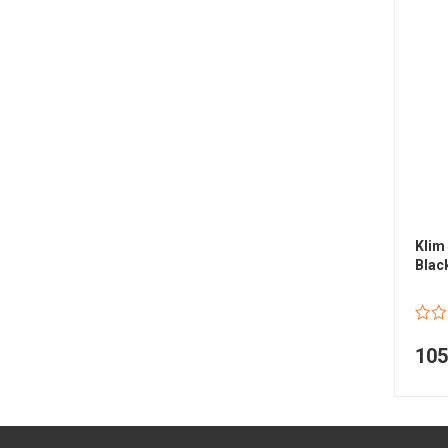
Klim
Blac
10