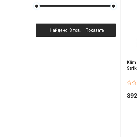
Гідравлічне масло
Все разделы
Найдено: 8 тов.
Показать
Klim
Stri
89