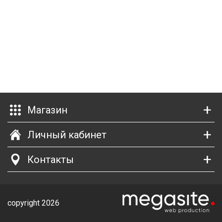
П
С
Т
Т
М
Ш
Магазин
Гі
Личный кабинет
З
Контакты
З
Л
М
copyright 2026
М