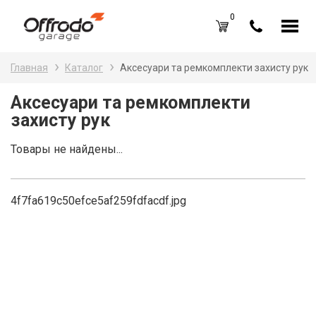
0
Каталог товаров
Н
Главная
Каталог
Аксесуари та ремкомплекти захисту рук
A
Вход /
Регистрация
Аксесуари та ремкомплекти
захисту рук
Д
Избранное (
0
)
La
Товары не найдены...
Акции
Li
О нас
4f7fa619c50efce5af259fdfacdf.jpg
S
Отзывы
В
Блог
Оплата и доставка
Г
Контакты
З