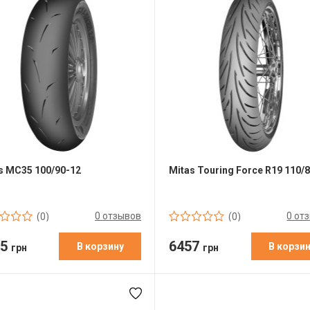
s MC35 100/90-12
Mitas Touring Force R19 110/8
0 отзывов
0 от
(0)
(0)
95
6457
В корзину
В корзи
грн
грн