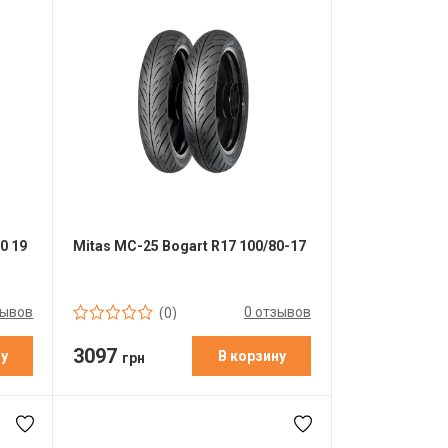
0 19
Mitas MC-25 Bogart R17 100/80-17
зывов
0 отзывов
(0)
3097
ну
В корзину
грн