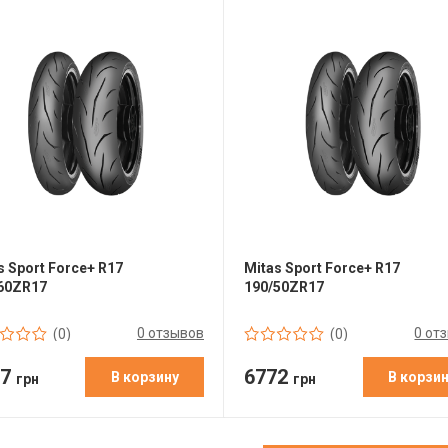
s Sport Force+ R17
Mitas Sport Force+ R17
60ZR17
190/50ZR17
0 отзывов
0 от
(0)
(0)
37
6772
В корзину
В корзи
грн
грн