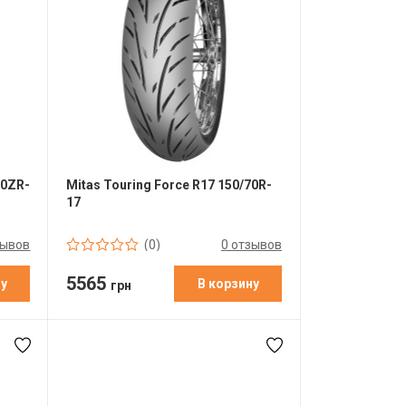
70ZR-
Mitas Touring Force R17 150/70R-
17
зывов
0 отзывов
(0)
5565
ну
В корзину
грн