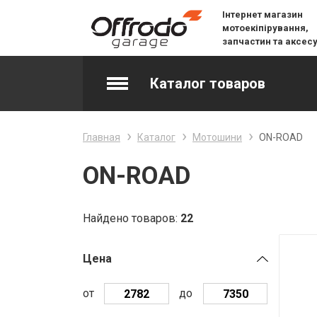
Інтернет магазин
мотоекіпірування,
запчастин та аксес
Каталог товаров
Accessories & Spare Parts
Главная
Каталог
Мотошини
ON-ROAD
Джерсі
ON-ROAD
Layering
Найдено товаров:
22
Lifestyle
Цена
Snow
от
до
Вилочне масло