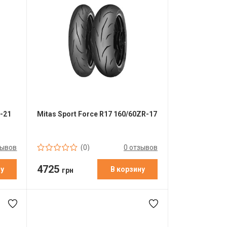
0-21
Mitas Sport Force R17 160/60ZR-17
зывов
0 отзывов
(0)
4725
ну
В корзину
грн