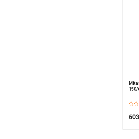
Mita
150/
60