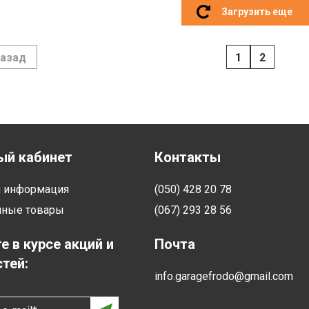
Загрузить еще
азад
1
2
ый кабинет
Контакты
я информация
(050) 428 20 78
нные товары
(067) 293 28 56
е в курсе акций и
Почта
тей:
info.garagefrodo@gmail.com