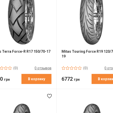
s Terra Force-R R17 150/70-17
Mitas Touring Force R19 120/
19
0 отзывов
0 от
(0)
(0)
50
6772
В корзину
В корзи
грн
грн