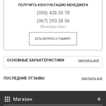
ПОЛУЧИТЬ КОНСУЛЬТАЦИЮ МЕНЕДЖЕРА
М
(050) 428 20 78
М
(067) 293 28 56
О
(WhatsApp,Viber)
П
ЕСТЬ ВОПРОС О ТОВАРЕ?
П
П
ОСНОВНЫЕ ХАРАКТЕРИСТИКИ
смотреть всё
Р
Р
ПОСЛЕДНИЕ ОТЗЫВЫ
смотреть всё
Т
Т
Магазин
Ш