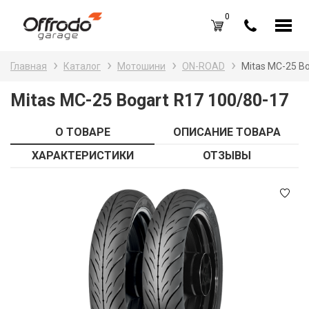
0
Каталог товаров
Н
Главная
Каталог
Мотошини
ON-ROAD
Mitas MC-25 Bo
A
Вход /
Регистрация
Mitas MC-25 Bogart R17 100/80-17
Д
Избранное (
0
)
О ТОВАРЕ
ОПИСАНИЕ ТОВАРА
La
Акции
ХАРАКТЕРИСТИКИ
ОТЗЫВЫ
Li
О нас
S
Отзывы
В
Блог
Оплата и доставка
Г
Контакты
З