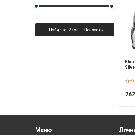
Гідравлічне масло
Все разделы
Найдено: 2 тов.
Показать
Klim
Silve
26
Меню
Личн