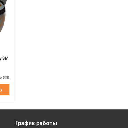
ly SM
зывов
ну
График работы