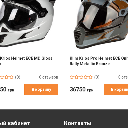
 Krios Helmet ECE MD Gloss
Klim Krios Pro Helmet ECE On
r
Rally Metallic Bronze
0 отзывов
0 от
(0)
(0)
250
36750
В корзину
В корзи
грн
грн
ый кабинет
Контакты