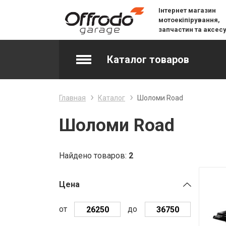
Інтернет магазин
мотоекіпірування,
запчастин та аксес
Каталог товаров
Accessories & Spare Parts
Главная
Каталог
Шоломи Road
Джерсі
Шоломи Road
Layering
Найдено товаров:
2
Lifestyle
Цена
Snow
от
до
Вилочне масло