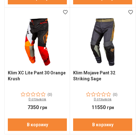
О
О
П
П
П
П
Klim XC Lite Pant 30 Orange
Klim Mojave Pant 32
Р
Krush
Striking Sage
С
(0)
(0)
0 отзывов
0 отзывов
Т
7350
11550
грн
грн
Х
В корзину
В корзину