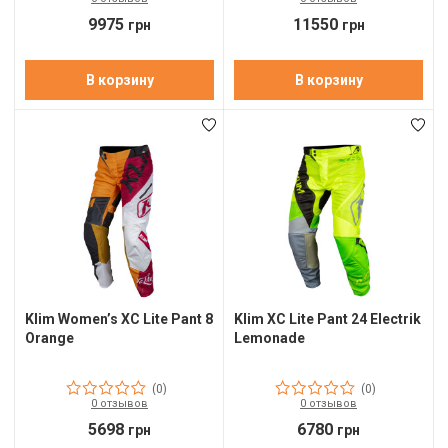
9975
11550
Ш
грн
грн
Г
В корзину
В корзину
К
К
М
Р
Ш
Ш
Klim Women’s XC Lite Pant 8
Klim XC Lite Pant 24 Electrik
Orange
Lemonade
Ш
А
(0)
(0)
0 отзывов
0 отзывов
А
5698
6780
грн
грн