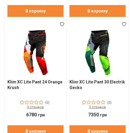
Г
В корзину
В корзину
Г
Е
З
З
З
З
Klim XC Lite Pant 24 Orange
Klim XC Lite Pant 30 Electrik
Krush
Gecko
З
За
(0)
(0)
0 отзывов
0 отзывов
К
6780
7350
грн
грн
К
В корзину
В корзину