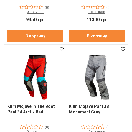
(0)
(0)
М
0 отзывов
0 отзывов
9350
11300
грн
грн
М
О
В корзину
В корзину
П
П
П
Р
Р
Т
Klim Mojave In The Boot
Klim Mojave Pant 38
Pant 34 Arctik Red
Monument Gray
Т
Ш
(0)
(0)
0 отзывов
0 отзывов