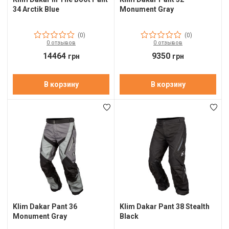
П
34 Arctik Blue
Monument Gray
С
(0)
(0)
Т
0 отзывов
0 отзывов
14464
9350
грн
грн
Т
М
В корзину
В корзину
Ш
Гі
З
З
Л
М
Klim Dakar Pant 36
Klim Dakar Pant 38 Stealth
Monument Gray
Black
М