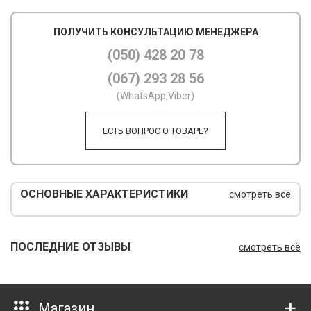
М
ПОЛУЧИТЬ КОНСУЛЬТАЦИЮ МЕНЕДЖЕРА
М
(050) 428 20 78
(067) 293 28 56
О
(WhatsApp,Viber)
П
ЕСТЬ ВОПРОС О ТОВАРЕ?
П
П
Р
ОСНОВНЫЕ ХАРАКТЕРИСТИКИ
смотреть всё
Р
Т
ПОСЛЕДНИЕ ОТЗЫВЫ
смотреть всё
Т
Ш
Магазин