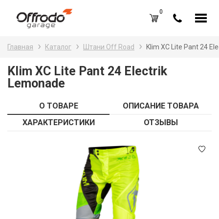
0
Каталог товаров
Н
Главная
Каталог
Штани Off Road
Klim XC Lite Pant 24 El
A
Вход /
Регистрация
Klim XC Lite Pant 24 Electrik
Lemonade
Д
Избранное (
0
)
La
Акции
О ТОВАРЕ
ОПИСАНИЕ ТОВАРА
Li
ХАРАКТЕРИСТИКИ
ОТЗЫВЫ
О нас
S
Отзывы
В
Блог
Оплата и доставка
Г
Контакты
З