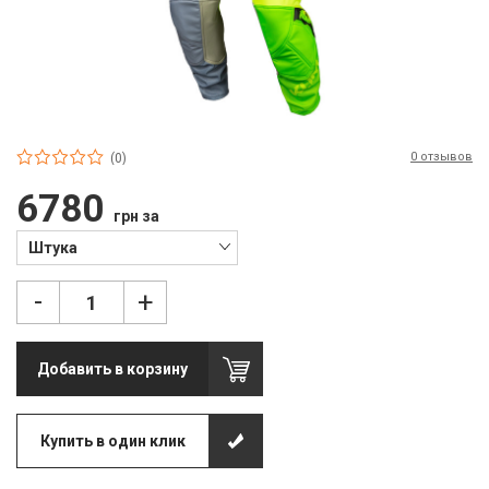
П
С
Т
Т
0 отзывов
(0)
М
6780
грн за
Ш
Штука
Гі
-
+
З
З
Добавить в корзину
Л
М
Купить в один клик
М