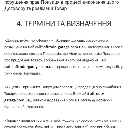
порушення прав Покупця в процесі виконання цього
Договору та реалізації Товар
4
. ТЕРМІНИ ТА ВИЗНАЧЕННЯ
«Договір публічної оферти» - публічний договір, зразок якого
розміщено на Веб сайт
offrodo-garage.com.ua
и застосування якого є
обов'язковим для всіх Продавців, що містить пропозицію Продавця
про придбання Товару, зображення якого розміщено на Веб-
сайті
offrodo-garage.com.ua
, спрямоване невизначеному колу осіб, у
тому числі Покупцям.
«Акцепт» - прийняття Покупцем пропозиції продавця про придбання
Товару, зображення якого розміщено на Веб-сайті
offrodo-
garage.com.ua,
, шляхом додавання його в віртуальну корзину і
відправки Замовлення.
«Товар» - предмет торгівлі (виріб, модель, аксесуар, комплектуючі та
супутні предмети, будь-які інші предмети торгівлі), про придбання