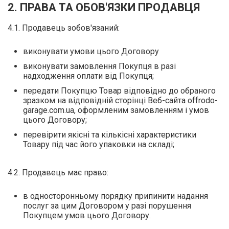
2. ПРАВА ТА ОБОВ'ЯЗКИ ПРОДАВЦЯ
Ш
4.1. Продавець зобов'язаний:
Г
виконувати умови цього Договору
К
виконувати замовлення Покупця в разі
К
надходження оплати від Покупця;
передати Покупцю Товар відповідно до обраного
М
зразком на відповідній сторінці Веб-сайта offrodo-
garage.com.ua, оформленим замовленням і умов
Р
цього Договору;
перевірити якісні та кількісні характеристики
Ш
Товару під час його упаковки на складі;
Ш
4.2. Продавець має право:
Ш
в односторонньому порядку припинити надання
А
послуг за цим Договором у разі порушення
Покупцем умов цього Договору.
А