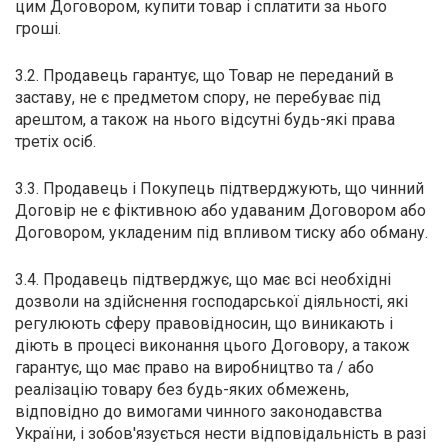
цим Договором, купити товар і сплатити за нього
О
гроші.
О
3.2. Продавець гарантує, що Товар не переданий в
П
заставу, не є предметом спору, не перебуває під
арештом, а також на нього відсутні будь-які права
П
третіх осіб.
П
3.3. Продавець і Покупець підтверджують, що чинний
П
Договір не є фіктивною або удаваним Договором або
Договором, укладеним під впливом тиску або обману.
Р
3.4. Продавець підтверджує, що має всі необхідні
С
дозволи на здійснення господарської діяльності, які
регулюють сферу правовідносин, що виникають і
Т
діють в процесі виконання цього Договору, а також
гарантує, що має право на виробництво та / або
Х
реалізацію товару без будь-яких обмежень,
відповідно до вимогами чинного законодавства
України, і зобов'язується нести відповідальність в разі