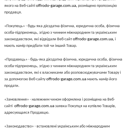
якого на Веб-сайті
offrodo-garage.com.ua,
розміщено пропозицію
продавця.
«Покупець» - будь-яка дієздатна фізична, юридична особа, фізична
особа-підприємець, згідно з чинним міжнародним та українським
законодавством, які відвідали Веб-сайт
offrodo-garage.com.ua,
і
мають намір придбати той чи інший Товар.
«Продавець» - будь-яка дієздатна фізична, юридична особа, фізична
особа-підприємець, згідно з чинним міжнародним та українським
законодавством, які є власниками або розповсюджувачами Товару і
за допомогою Веб-сайту
offrodo-garage.com.ua
мають намір його
продати.
«Замовлення» - належним чином оформлена і розміщена на Веб-
сайті
offrodo-garage.com.ua
заявка Покупця на купівлю Товарів,
адресующаяся Продавцю.
«Законодавство» - встановлені українським або міжнародним