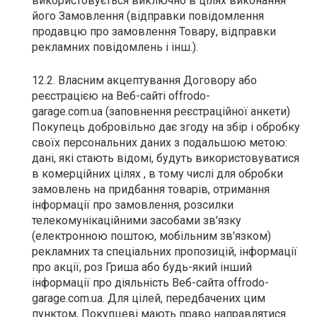
використовується виключно в цілях виконання
його Замовлення (відправки повідомлення
продавцю про замовлення Товару, відправки
рекламних повідомлень і інш.).
12.2. Власним акцептування Договору або
реєстрацією на Веб-сайті offrodo-
garage.com.ua (заповнення реєстраційної анкети)
Покупець добровільно дає згоду на збір і обробку
своїх персональних даних з подальшою метою:
дані, які стають відомі, будуть використовуватися
в комерційних цілях , в тому числі для обробки
замовлень на придбання товарів, отримання
інформації про замовлення, розсилки
телекомунікаційними засобами зв'язку
(електронною поштою, мобільним зв'язком)
рекламних та спеціальних пропозицій, інформації
про акції, роз Гриша або будь-який інший
інформації про діяльність Веб-сайта offrodo-
garage.com.ua. Для цілей, передбачених цим
пунктом, Покупцеві мають право направлятися