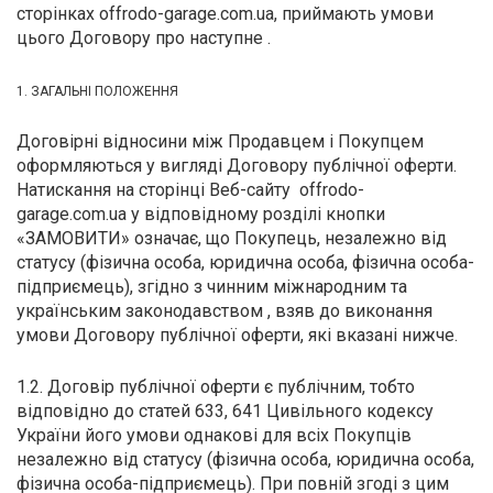
П
сторінках offrodo-garage.com.ua, приймають умови
цього Договору про наступне .
С
Т
1. ЗАГАЛЬНІ ПОЛОЖЕННЯ
Т
Договірні відносини між Продавцем і Покупцем
оформляються у вигляді Договору публічної оферти.
М
Натискання на сторінці Веб-сайту offrodo-
garage.com.ua у відповідному розділі кнопки
Ш
«ЗАМОВИТИ» означає, що Покупець, незалежно від
статусу (фізична особа, юридична особа, фізична особа-
Гі
підприємець), згідно з чинним міжнародним та
З
українським законодавством , взяв до виконання
умови Договору публічної оферти, які вказані нижче.
З
1.2. Договір публічної оферти є публічним, тобто
Л
відповідно до статей 633, 641 Цивільного кодексу
України його умови однакові для всіх Покупців
М
незалежно від статусу (фізична особа, юридична особа,
фізична особа-підприємець). При повній згоді з цим
М