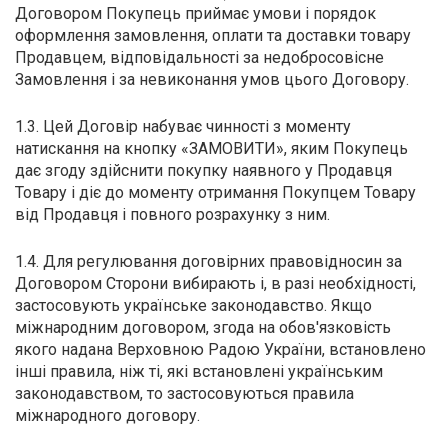
Договором Покупець приймає умови і порядок
М
оформлення замовлення, оплати та доставки товару
Продавцем, відповідальності за недобросовісне
М
Замовлення і за невиконання умов цього Договору.
О
1.3. Цей Договір набуває чинності з моменту
натискання на кнопку «ЗАМОВИТИ», яким Покупець
П
дає згоду здійснити покупку наявного у Продавця
Товару і діє до моменту отримання Покупцем Товару
П
від Продавця і повного розрахунку з ним.
П
1.4. Для регулювання договірних правовідносин за
Р
Договором Сторони вибирають і, в разі необхідності,
застосовують українське законодавство. Якщо
Р
міжнародним договором, згода на обов'язковість
якого надана Верховною Радою України, встановлено
Т
інші правила, ніж ті, які встановлені українським
законодавством, то застосовуються правила
Т
міжнародного договору.
Ш