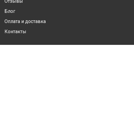
Отзывы
Блог
Оплата и доставка
Контакты
Личный кабинет
Личная информация
Избранные товары
Контакты
(050) 428 20 78
(067) 293 28 56
Почта