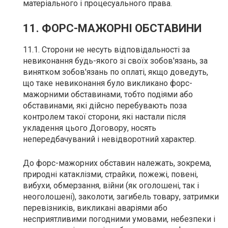
матеріального і процесуального права.
11. ФОРС-МАЖОРНІ ОБСТАВИНИ
11.1. Сторони не несуть відповідальності за
невиконання будь-якого зі своїх зобов'язань, за
винятком зобов'язань по оплаті, якщо доведуть,
що таке невиконання було викликано форс-
мажорними обставинами, тобто подіями або
обставинами, які дійсно перебувають поза
контролем такої сторони, які настали після
укладення цього Договору, носять
непередбачуваний і невідворотний характер.
До форс-мажорних обставин належать, зокрема,
природні катаклізми, страйки, пожежі, повені,
вибухи, обмерзання, війни (як оголошені, так і
неоголошені), заколоти, загибель товару, затримки
перевізників, викликані аваріями або
несприятливими погодними умовами, небезпеки і