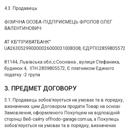
Г
4.3. Продавець:
Г
ФІЗИЧНА ОСОБА-ПІДПРИЄМЕЦЬ ФРОЛОВ ОЛЕГ
ВАЛЕНТИНОВИЧ:
Е
З
АТ КБ"ПРИВАТБАНК"
UA263052990000026000031008308, ЄДРПО2859805572
З
81144, Львівська обл.,с.Соснівка , вулиця Стефаника,
З
будинок 4, ІПН 2859805572, Є платником Єдиного
податку -2 група
З
З
3. ПРЕДМЕТ ДОГОВОРУ
За
3.1. Продавець зобов'язується на умовах та в порядку,
визначених цим Договором продати Товар на основі
К
Замовлення, оформленого Покупцем на відповідній
сторінці Веб-сайту offrodo-garage.com.ua, а Покупець
К
зобов'язується на умовах та в порядку, визначених