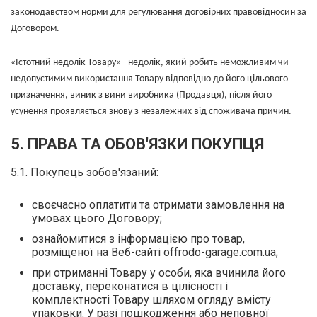
законодавством норми для регулювання договірних правовідносин за
Договором.
«Істотний недолік Товару» - недолік, який робить неможливим чи
недопустимим використання Товару відповідно до його цільового
призначення, виник з вини виробника (Продавця), після його
усунення проявляється знову з незалежних від споживача причин.
5. ПРАВА ТА ОБОВ'ЯЗКИ ПОКУПЦЯ
5.1. Покупець зобов'язаний:
своєчасно оплатити та отримати замовлення на
умовах цього Договору;
ознайомитися з інформацією про товар,
розміщеної на Веб-сайті offrodo-garage.com.ua;
при отриманні Товару у особи, яка вчинила його
доставку, переконатися в цілісності і
комплектності Товару шляхом огляду вмісту
упаковки. У разі пошкодження або неповної