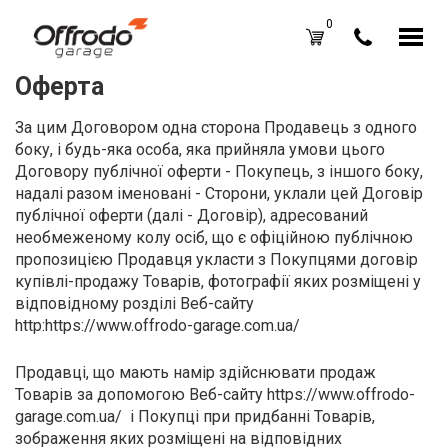
0
Оферта
Каталог товаров
Н
За цим Договором одна сторона Продавець з одного
A
Вход /
Регистрация
боку, і будь-яка особа, яка прийняла умови цього
Д
Договору публічної оферти - Покупець, з іншого боку,
Избранное (
0
)
надалі разом іменовані - Сторони, уклали цей Договір
La
Акции
публічної оферти (далі - Договір), адресований
необмеженому колу осіб, що є офіційною публічною
Li
пропозицією Продавця укласти з Покупцями договір
О нас
купівлі-продажу Товарів, фотографії яких розміщені у
S
Отзывы
відповідному розділі Веб-сайту
http:https://www.offrodo-garage.com.ua/
В
Блог
Оплата и доставка
Г
Продавці, що мають намір здійснювати продаж
Товарів за допомогою Веб-сайту https://www.offrodo-
Контакты
З
garage.com.ua/ і Покупці при придбанні Товарів,
зображення яких розміщені на відповідних