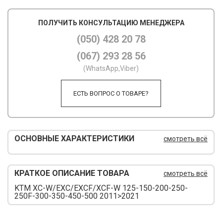
М
ПОЛУЧИТЬ КОНСУЛЬТАЦИЮ МЕНЕДЖЕРА
М
(050) 428 20 78
(067) 293 28 56
О
(WhatsApp,Viber)
П
ЕСТЬ ВОПРОС О ТОВАРЕ?
П
П
Р
ОСНОВНЫЕ ХАРАКТЕРИСТИКИ
смотреть всё
Р
КРАТКОЕ ОПИСАНИЕ ТОВАРА
смотреть всё
Т
KTM XC-W/EXC/EXCF/XCF-W 125-150-200-250-
Т
250F-300-350-450-500 2011>2021
Ш