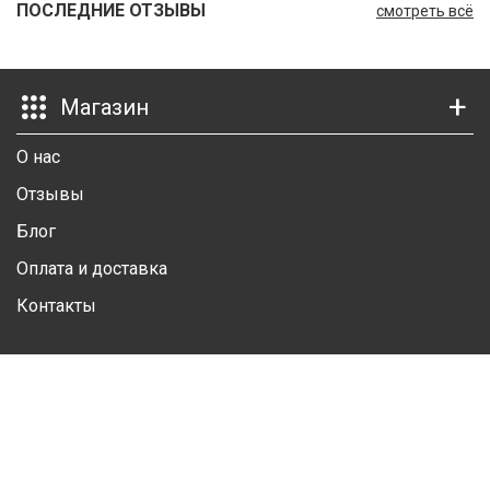
ПОСЛЕДНИЕ ОТЗЫВЫ
смотреть всё
Ш
Г
Магазин
К
О нас
К
Отзывы
М
Блог
Р
Оплата и доставка
Ш
Контакты
Ш
Личный кабинет
Ш
Личная информация
А
Избранные товары
А