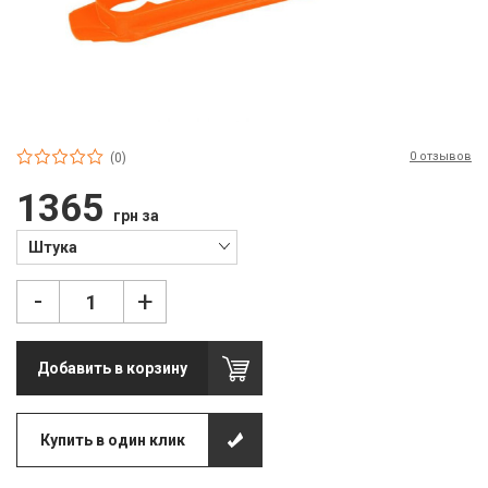
П
С
Т
Т
0 отзывов
(0)
М
1365
грн за
Ш
Штука
Гі
-
+
З
З
Добавить в корзину
Л
М
Купить в один клик
М