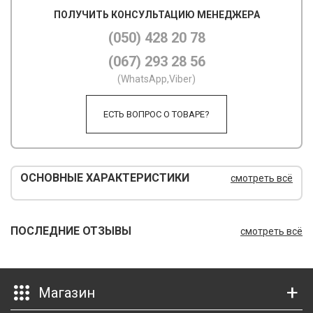
ПОЛУЧИТЬ КОНСУЛЬТАЦИЮ МЕНЕДЖЕРА
М
(050) 428 20 78
М
(067) 293 28 56
О
(WhatsApp,Viber)
П
ЕСТЬ ВОПРОС О ТОВАРЕ?
П
П
ОСНОВНЫЕ ХАРАКТЕРИСТИКИ
смотреть всё
Р
Р
ПОСЛЕДНИЕ ОТЗЫВЫ
смотреть всё
Т
Т
Магазин
Ш