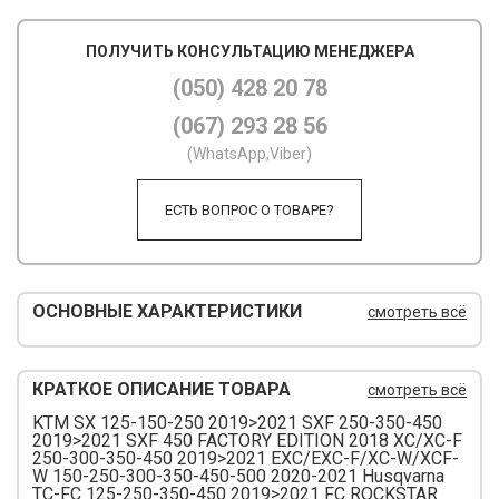
М
ПОЛУЧИТЬ КОНСУЛЬТАЦИЮ МЕНЕДЖЕРА
М
(050) 428 20 78
(067) 293 28 56
О
(WhatsApp,Viber)
П
ЕСТЬ ВОПРОС О ТОВАРЕ?
П
П
Р
ОСНОВНЫЕ ХАРАКТЕРИСТИКИ
смотреть всё
Р
КРАТКОЕ ОПИСАНИЕ ТОВАРА
смотреть всё
Т
KTM SX 125-150-250 2019>2021 SXF 250-350-450
Т
2019>2021 SXF 450 FACTORY EDITION 2018 XC/XC-F
250-300-350-450 2019>2021 EXC/EXC-F/XC-W/XCF-
W 150-250-300-350-450-500 2020-2021 Husqvarna
Ш
TC-FC 125-250-350-450 2019>2021 FC ROCKSTAR