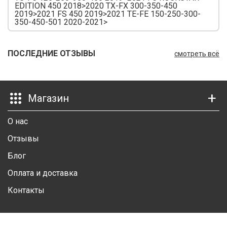
EDITION 450 2018>2020 TX-FX 300-350-450
Ш
2019>2021 FS 450 2019>2021 TE-FE 150-250-300-
350-450-501 2020-2021>
Г
ПОСЛЕДНИЕ ОТЗЫВЫ
К
смотреть всё
К
М
Магазин
Р
О нас
Ш
Отзывы
Ш
Блог
Оплата и доставка
Ш
Контакты
А
А
Личный кабинет