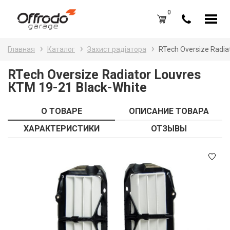
0
Каталог товаров
Н
Главная
Каталог
Захист радіатора
RTech Oversize Radia
A
Вход /
Регистрация
RTech Oversize Radiator Louvres
КТМ 19-21 Black-White
Д
Избранное (
0
)
La
Акции
О ТОВАРЕ
ОПИСАНИЕ ТОВАРА
Li
ХАРАКТЕРИСТИКИ
ОТЗЫВЫ
О нас
S
Отзывы
В
Блог
Оплата и доставка
Г
Контакты
З