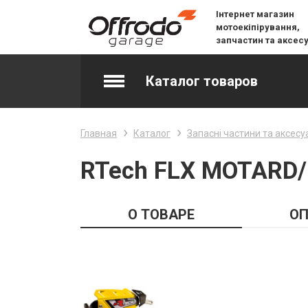
Інтернет магазин
мотоекіпірування,
запчастин та аксес
Каталог товаров
Accessories & Spare Parts
Главная
Каталог
Запасні частини та аксесу
Джерсі
RTech FLX MOTARD/
Layering
О ТОВАРЕ
ОП
Lifestyle
Snow
Вилочне масло