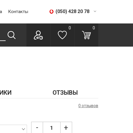
(050) 428 20 78
а
Контакты
(067) 293 28 56
0
0
ИКИ
ОТЗЫВЫ
0 отзывов
-
+