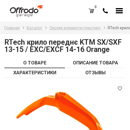
0
Каталог товаров
Н
Главная
Каталог
Окремі елементи пластику
RTech крил
A
Вход /
Регистрация
RTech крило переднє KTM SX/SXF
13-15 / EXC/EXCF 14-16 Orange
Д
Избранное (
0
)
La
Акции
О ТОВАРЕ
ОПИСАНИЕ ТОВАРА
Li
ХАРАКТЕРИСТИКИ
ОТЗЫВЫ
О нас
S
Отзывы
В
Блог
Оплата и доставка
Г
Контакты
З