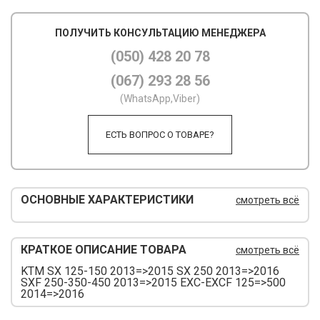
М
ПОЛУЧИТЬ КОНСУЛЬТАЦИЮ МЕНЕДЖЕРА
М
(050) 428 20 78
(067) 293 28 56
О
(WhatsApp,Viber)
П
ЕСТЬ ВОПРОС О ТОВАРЕ?
П
П
Р
ОСНОВНЫЕ ХАРАКТЕРИСТИКИ
смотреть всё
Р
КРАТКОЕ ОПИСАНИЕ ТОВАРА
смотреть всё
Т
KTM SX 125-150 2013=>2015 SX 250 2013=>2016
Т
SXF 250-350-450 2013=>2015 EXC-EXCF 125=>500
2014=>2016
Ш