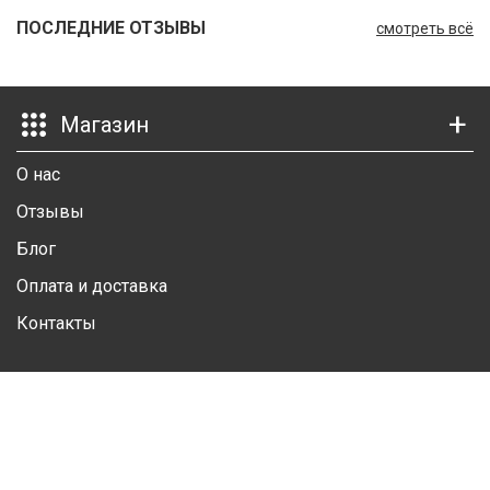
ПОСЛЕДНИЕ ОТЗЫВЫ
Ш
смотреть всё
Г
К
Магазин
К
О нас
М
Отзывы
Р
Блог
Оплата и доставка
Ш
Контакты
Ш
Ш
Личный кабинет
А
Личная информация
А
Избранные товары