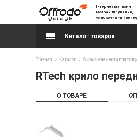
Інтернет магазин
мотоекіпірування,
запчастин та аксес
Каталог товаров
Accessories & Spare Parts
Главная
Каталог
Окремі елементи пластик
Джерсі
RTech крило передн
Layering
О ТОВАРЕ
ОП
Lifestyle
Snow
Вилочне масло