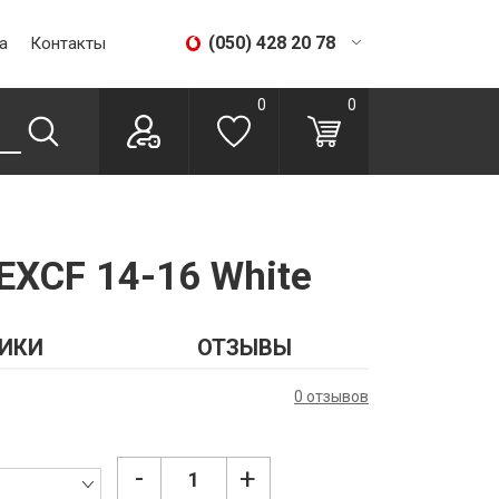
(050) 428 20 78
а
Контакты
(067) 293 28 56
0
0
EXCF 14-16 White
ИКИ
ОТЗЫВЫ
0 отзывов
-
+