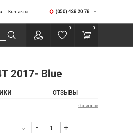
(050) 428 20 78
а
Контакты
(067) 293 28 56
0
0
T 2017- Blue
ИКИ
ОТЗЫВЫ
0 отзывов
-
+