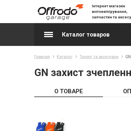
Інтернет магазин
мотоекіпірування,
запчастин та аксес
Каталог товаров
Accessories & Spare Parts
Главная
Каталог
Тюнінг та аксесуари
GN
Джерсі
GN захист зчепленн
Layering
О ТОВАРЕ
ОП
Lifestyle
Snow
Вилочне масло