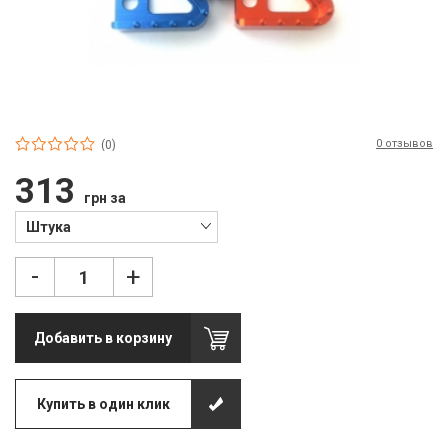
П
С
Т
Т
0 отзывов
(0)
М
313
грн за
Ш
Штука
Гі
-
+
З
З
Добавить в корзину
Л
М
Купить в один клик
М