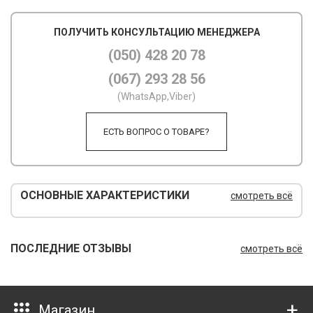
М
ПОЛУЧИТЬ КОНСУЛЬТАЦИЮ МЕНЕДЖЕРА
М
(050) 428 20 78
(067) 293 28 56
О
(WhatsApp,Viber)
П
ЕСТЬ ВОПРОС О ТОВАРЕ?
П
П
Р
ОСНОВНЫЕ ХАРАКТЕРИСТИКИ
смотреть всё
Р
Т
ПОСЛЕДНИЕ ОТЗЫВЫ
смотреть всё
Т
Ш
Магазин