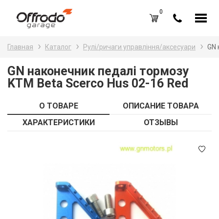
0
Каталог товаров
Н
Главная
Каталог
Рулі/ричаги управління/аксесуари
GN 
A
Вход /
Регистрация
GN наконечник педалі тормозу
KTM Beta Scerco Hus 02-16 Red
Д
Избранное (
0
)
La
Акции
О ТОВАРЕ
ОПИСАНИЕ ТОВАРА
Li
ХАРАКТЕРИСТИКИ
ОТЗЫВЫ
О нас
S
Отзывы
В
Блог
Оплата и доставка
Г
Контакты
З