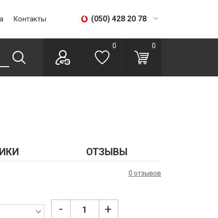
(050) 428 20 78
а
Контакты
(067) 293 28 56
0
0
ИКИ
ОТЗЫВЫ
0 отзывов
-
+