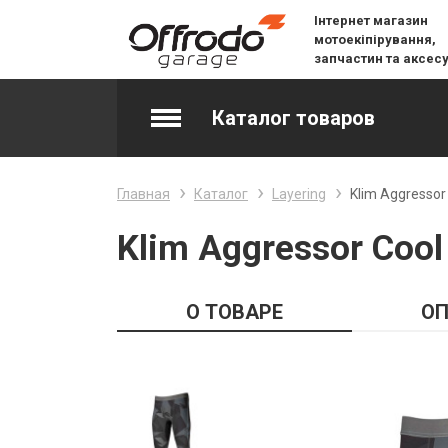
Інтернет магазин
мотоекіпірування,
запчастин та аксес
Каталог товаров
Accessories & Spare Parts
Главная
Каталог
Layering
Klim Aggressor
Джерсі
Klim Aggressor Cool
Layering
О ТОВАРЕ
ОП
Lifestyle
Snow
Вилочне масло