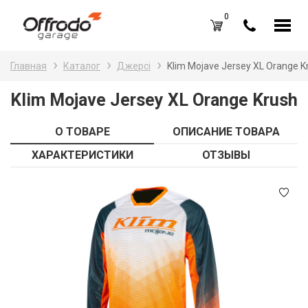
0
Каталог товаров
Н
Главная
Каталог
Джерсі
Klim Mojave Jersey XL Orange K
A
Вход /
Регистрация
Klim Mojave Jersey XL Orange Krush
Д
Избранное (
0
)
О ТОВАРЕ
ОПИСАНИЕ ТОВАРА
La
Акции
ХАРАКТЕРИСТИКИ
ОТЗЫВЫ
Li
О нас
S
Отзывы
В
Блог
Оплата и доставка
Г
Контакты
З