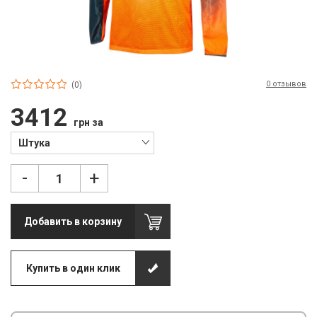
П
С
Т
0 отзывов
Т
(0)
3412
М
грн за
Ш
Штука
Гі
-
+
З
Добавить в корзину
З
Л
Купить в один клик
М
М