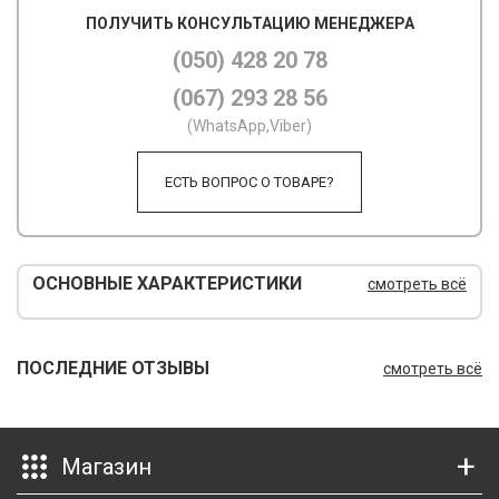
ПОЛУЧИТЬ КОНСУЛЬТАЦИЮ МЕНЕДЖЕРА
М
(050) 428 20 78
М
(067) 293 28 56
О
(WhatsApp,Viber)
П
ЕСТЬ ВОПРОС О ТОВАРЕ?
П
П
ОСНОВНЫЕ ХАРАКТЕРИСТИКИ
смотреть всё
Р
Р
ПОСЛЕДНИЕ ОТЗЫВЫ
смотреть всё
Т
Т
Магазин
Ш