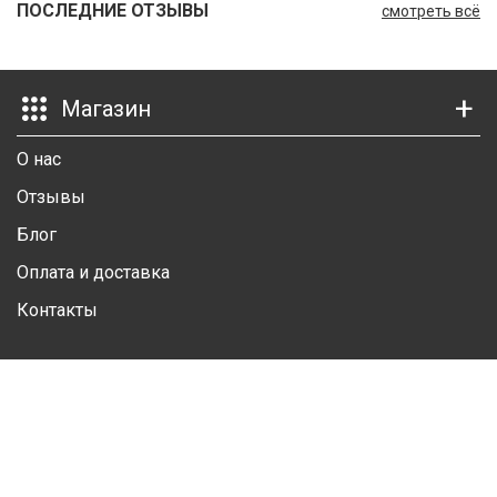
ПОСЛЕДНИЕ ОТЗЫВЫ
смотреть всё
Ш
Г
Магазин
К
О нас
К
Отзывы
М
Блог
Р
Оплата и доставка
Ш
Контакты
Ш
Личный кабинет
Ш
Личная информация
А
Избранные товары
А