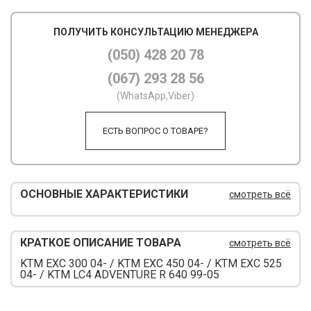
М
ПОЛУЧИТЬ КОНСУЛЬТАЦИЮ МЕНЕДЖЕРА
М
(050) 428 20 78
(067) 293 28 56
О
(WhatsApp,Viber)
П
ЕСТЬ ВОПРОС О ТОВАРЕ?
П
П
Р
ОСНОВНЫЕ ХАРАКТЕРИСТИКИ
смотреть всё
Р
КРАТКОЕ ОПИСАНИЕ ТОВАРА
смотреть всё
Т
KTM EXC 300 04- / KTM EXC 450 04- / KTM EXC 525
Т
04- / KTM LC4 ADVENTURE R 640 99-05
Ш