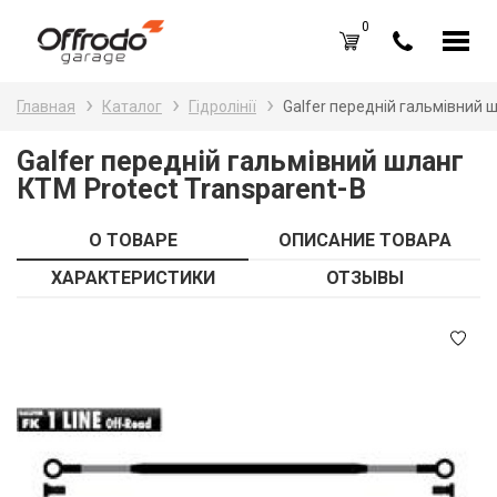
0
Каталог товаров
Н
Главная
Каталог
Гідролінії
Galfer передній гальмівний 
A
Вход /
Регистрация
Galfer передній гальмівний шланг
КТМ Protect Transparent-B
Д
Избранное (
0
)
La
Акции
О ТОВАРЕ
ОПИСАНИЕ ТОВАРА
Li
ХАРАКТЕРИСТИКИ
ОТЗЫВЫ
О нас
S
Отзывы
В
Блог
Оплата и доставка
Г
Контакты
З