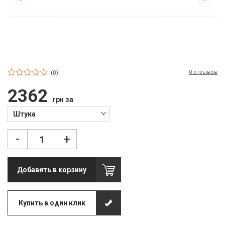
П
С
Т
Т
0 отзывов
(0)
М
2362
грн за
Ш
Штука
Гі
-
+
З
З
Добавить в корзину
Л
М
Купить в один клик
М