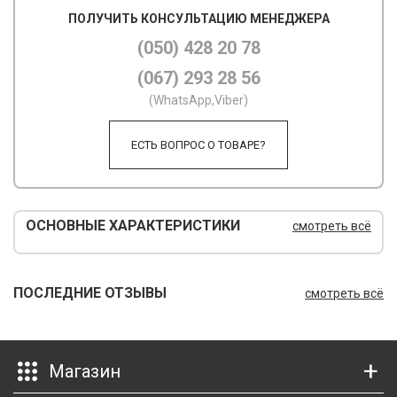
ПОЛУЧИТЬ КОНСУЛЬТАЦИЮ МЕНЕДЖЕРА
М
(050) 428 20 78
М
(067) 293 28 56
О
(WhatsApp,Viber)
П
ЕСТЬ ВОПРОС О ТОВАРЕ?
П
П
ОСНОВНЫЕ ХАРАКТЕРИСТИКИ
смотреть всё
Р
Р
ПОСЛЕДНИЕ ОТЗЫВЫ
смотреть всё
Т
Т
Магазин
Ш