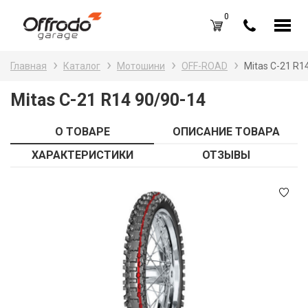
0
Каталог товаров
Н
Главная
Каталог
Мотошини
OFF-ROAD
Mitas C-21 R1
A
Вход /
Регистрация
Mitas C-21 R14 90/90-14
Д
Избранное (
0
)
О ТОВАРЕ
ОПИСАНИЕ ТОВАРА
La
Акции
ХАРАКТЕРИСТИКИ
ОТЗЫВЫ
Li
О нас
S
Отзывы
В
Блог
Оплата и доставка
Г
Контакты
З