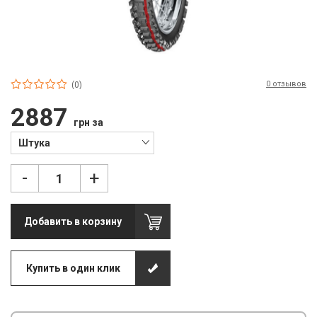
П
С
Т
0 отзывов
Т
(0)
2887
М
грн за
Ш
Штука
Гі
-
+
З
Добавить в корзину
З
Л
Купить в один клик
М
М