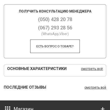
М
ПОЛУЧИТЬ КОНСУЛЬТАЦИЮ МЕНЕДЖЕРА
М
(050) 428 20 78
(067) 293 28 56
О
(WhatsApp,Viber)
П
ЕСТЬ ВОПРОС О ТОВАРЕ?
П
П
Р
ОСНОВНЫЕ ХАРАКТЕРИСТИКИ
смотреть всё
Р
Т
ПОСЛЕДНИЕ ОТЗЫВЫ
смотреть всё
Т
Ш
Магазин