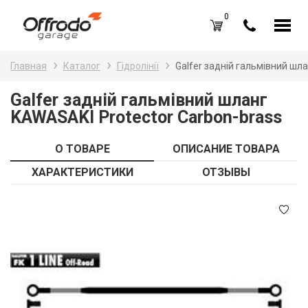
0
Каталог товаров
Н
Главная
Каталог
Гідролінії
Galfer задній гальмівний шл
A
Вход /
Регистрация
Galfer задній гальмівний шланг
KAWASAKI Protector Carbon-brass
Д
Избранное (
0
)
La
Акции
О ТОВАРЕ
ОПИСАНИЕ ТОВАРА
Li
ХАРАКТЕРИСТИКИ
ОТЗЫВЫ
О нас
S
Отзывы
В
Блог
Оплата и доставка
Г
Контакты
З