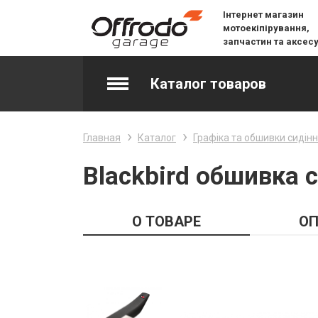
Інтернет магазин
мотоекіпірування,
запчастин та аксес
Каталог товаров
Accessories & Spare Parts
Главная
Каталог
Графіка та обшивки сидін
Джерсі
Blackbird обшивка 
Layering
О ТОВАРЕ
ОП
Lifestyle
Snow
Вилочне масло