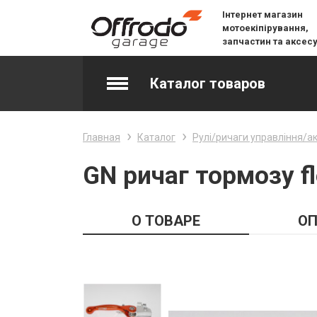
Інтернет магазин
мотоекіпірування,
запчастин та аксес
Каталог товаров
Accessories & Spare Parts
Главная
Каталог
Рулі/ричаги управління/а
Джерсі
GN ричаг тормозу f
Layering
О ТОВАРЕ
ОП
Lifestyle
Snow
Вилочне масло