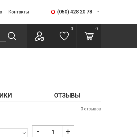
(050) 428 20 78
а
Контакты
(067) 293 28 56
0
0
ИКИ
ОТЗЫВЫ
0 отзывов
-
+