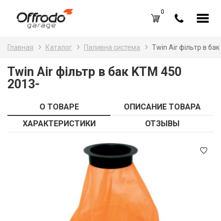
0
Каталог товаров
Н
Главная
Каталог
Паливна система
Twin Air фільтр в ба
A
Вход /
Регистрация
Twin Air фільтр в бак KTM 450
2013-
Д
Избранное (
0
)
La
Акции
О ТОВАРЕ
ОПИСАНИЕ ТОВАРА
Li
ХАРАКТЕРИСТИКИ
ОТЗЫВЫ
О нас
S
Отзывы
В
Блог
Оплата и доставка
Г
Контакты
З