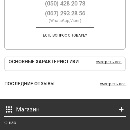
(050) 428 20 78
М
(067) 293 28 56
(WhatsApp,Viber)
М
О
ЕСТЬ ВОПРОС О ТОВАРЕ?
П
П
ОСНОВНЫЕ ХАРАКТЕРИСТИКИ
смотреть всё
П
Р
ПОСЛЕДНИЕ ОТЗЫВЫ
смотреть всё
Р
Т
Магазин
Т
О нас
Ш