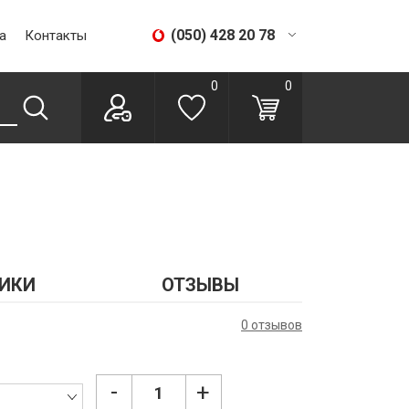
(050) 428 20 78
а
Контакты
(067) 293 28 56
0
0
ИКИ
ОТЗЫВЫ
0 отзывов
-
+