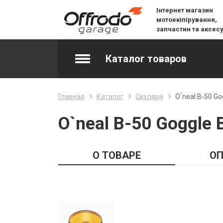
Інтернет магазин
мотоекіпірування,
запчастин та аксес
Каталог товаров
Accessories & Spare Parts
Главная
Каталог
Окуляри
O`neal B-50 Go
Джерсі
O`neal B-50 Goggle 
Layering
О ТОВАРЕ
ОП
Lifestyle
Snow
Вилочне масло