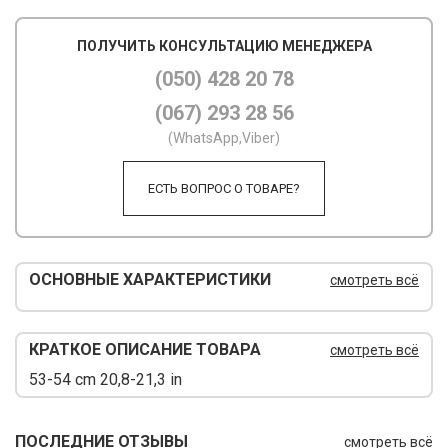
М
ПОЛУЧИТЬ КОНСУЛЬТАЦИЮ МЕНЕДЖЕРА
М
(050) 428 20 78
(067) 293 28 56
О
(WhatsApp,Viber)
П
ЕСТЬ ВОПРОС О ТОВАРЕ?
П
П
Р
ОСНОВНЫЕ ХАРАКТЕРИСТИКИ
смотреть всё
Р
КРАТКОЕ ОПИСАНИЕ ТОВАРА
смотреть всё
Т
53-54 cm 20,8-21,3 in
Т
Ш
ПОСЛЕДНИЕ ОТЗЫВЫ
смотреть всё