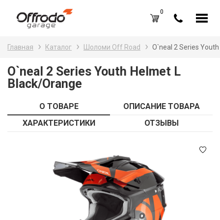
0
Каталог товаров
Н
Главная
Каталог
Шоломи Off Road
O`neal 2 Series Yout
A
Вход /
Регистрация
O`neal 2 Series Youth Helmet L
Black/Orange
Д
Избранное (
0
)
La
Акции
О ТОВАРЕ
ОПИСАНИЕ ТОВАРА
Li
ХАРАКТЕРИСТИКИ
ОТЗЫВЫ
О нас
S
Отзывы
В
Блог
Оплата и доставка
Г
Контакты
З