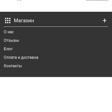
Ш
Г
Магазин
К
О нас
К
Отзывы
М
Блог
Р
Оплата и доставка
Контакты
Ш
Ш
Личный кабинет
Ш
Личная информация
А
Избранные товары
А