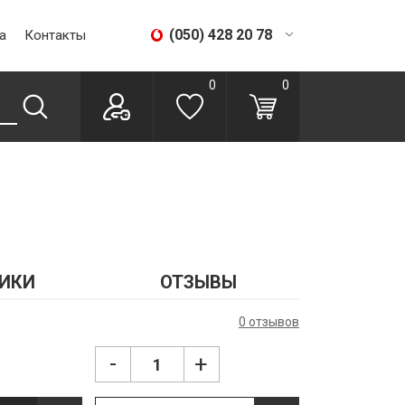
(050) 428 20 78
а
Контакты
(067) 293 28 56
0
0
ИКИ
ОТЗЫВЫ
0 отзывов
-
+