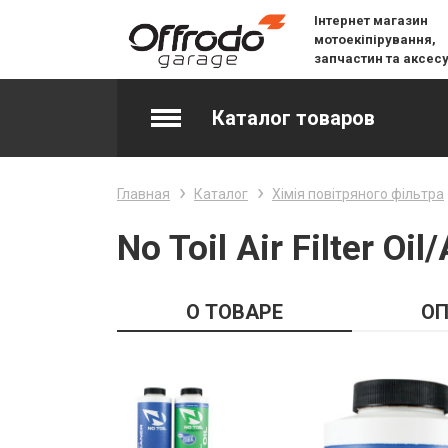
Інтернет магазин
мотоекіпірування,
запчастин та аксес
Каталог товаров
Accessories & Spare Parts
Главная
Каталог
Хімія повітряного фільтра
Джерсі
No Toil Air Filter Oil/
Layering
О ТОВАРЕ
ОП
Lifestyle
Snow
Вилочне масло