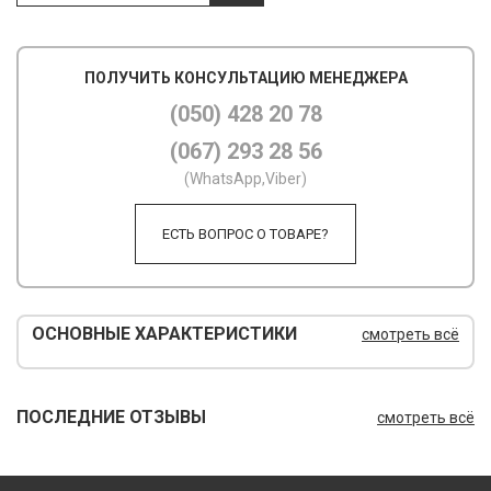
М
ПОЛУЧИТЬ КОНСУЛЬТАЦИЮ МЕНЕДЖЕРА
М
(050) 428 20 78
О
(067) 293 28 56
П
(WhatsApp,Viber)
П
ЕСТЬ ВОПРОС О ТОВАРЕ?
П
Р
ОСНОВНЫЕ ХАРАКТЕРИСТИКИ
смотреть всё
Р
Т
ПОСЛЕДНИЕ ОТЗЫВЫ
смотреть всё
Т
Ш