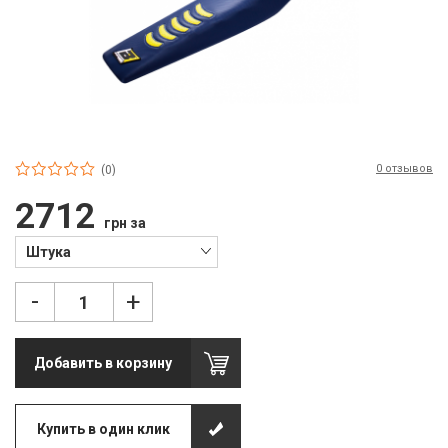
П
С
Т
Т
М
0 отзывов
(0)
Ш
2712
грн за
Гі
Штука
З
-
+
З
Л
Добавить в корзину
М
Купить в один клик
М