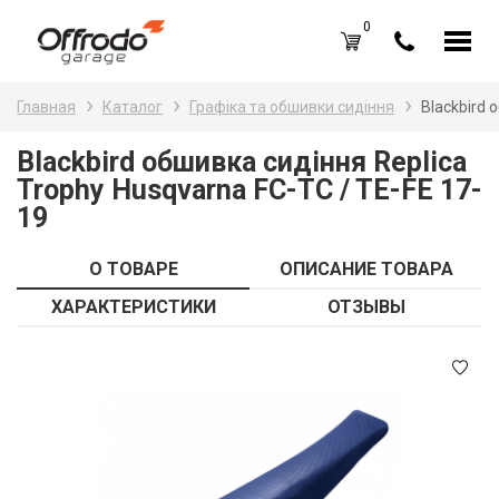
0
Каталог товаров
Н
Главная
Каталог
Графіка та обшивки сидіння
Blackbird 
A
Вход /
Регистрация
Blackbird обшивка сидіння Replica
Trophy Husqvarna FC-TC / TE-FE 17-
Д
Избранное (
0
)
19
La
Акции
О ТОВАРЕ
ОПИСАНИЕ ТОВАРА
Li
О нас
ХАРАКТЕРИСТИКИ
ОТЗЫВЫ
S
Отзывы
В
Блог
Оплата и доставка
Г
Контакты
З