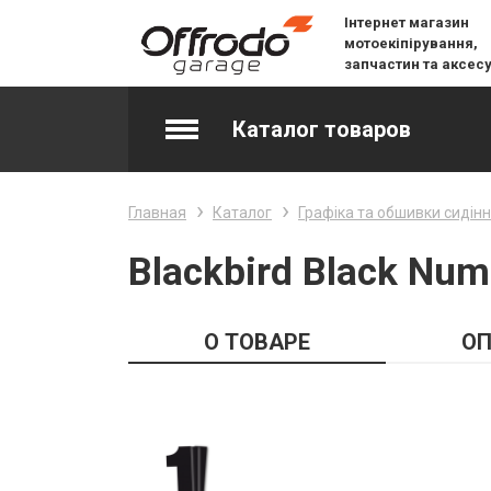
Інтернет магазин
мотоекіпірування,
запчастин та аксес
Каталог товаров
Accessories & Spare Parts
Главная
Каталог
Графіка та обшивки сидін
Джерсі
Blackbird Black Num
Layering
О ТОВАРЕ
ОП
Lifestyle
Snow
Вилочне масло