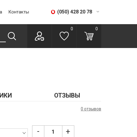
(050) 428 20 78
а
Контакты
(067) 293 28 56
0
0
ИКИ
ОТЗЫВЫ
0 отзывов
-
+