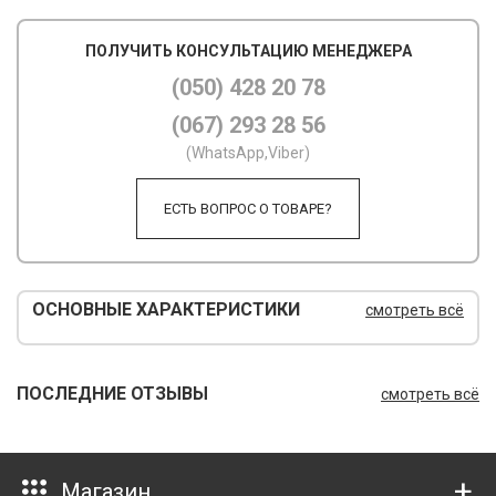
М
ПОЛУЧИТЬ КОНСУЛЬТАЦИЮ МЕНЕДЖЕРА
М
(050) 428 20 78
(067) 293 28 56
О
(WhatsApp,Viber)
П
ЕСТЬ ВОПРОС О ТОВАРЕ?
П
П
Р
ОСНОВНЫЕ ХАРАКТЕРИСТИКИ
смотреть всё
Р
Т
ПОСЛЕДНИЕ ОТЗЫВЫ
смотреть всё
Т
Ш
Магазин