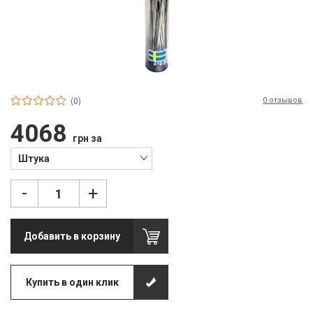
П
С
Т
Т
0 отзывов
(0)
М
4068
грн за
Ш
Штука
Гі
-
+
З
З
Добавить в корзину
Л
М
Купить в один клик
М