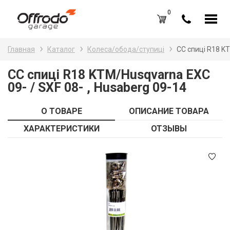
0
Каталог товаров
Н
Главная
Каталог
Колеса/обода/ступиці
CC спиці R18 KT
A
Вход /
Регистрация
CC спиці R18 KTM/Husqvarna EXC
09- / SXF 08- , Husaberg 09-14
Д
Избранное (
0
)
La
Акции
О ТОВАРЕ
ОПИСАНИЕ ТОВАРА
Li
ХАРАКТЕРИСТИКИ
ОТЗЫВЫ
О нас
S
Отзывы
В
Блог
Оплата и доставка
Г
Контакты
З