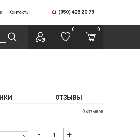
(050) 428 20 78
а
Контакты
(067) 293 28 56
0
0
ИКИ
ОТЗЫВЫ
0 отзывов
-
+