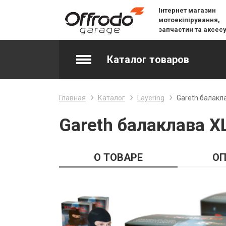
Інтернет магазин
мотоекіпірування,
запчастин та аксес
Каталог товаров
Accessories & Spare Parts
Главная
Каталог
Layering
Gareth балакл
Джерсі
Gareth балаклава X
Layering
О ТОВАРЕ
ОП
Lifestyle
Snow
Вилочне масло