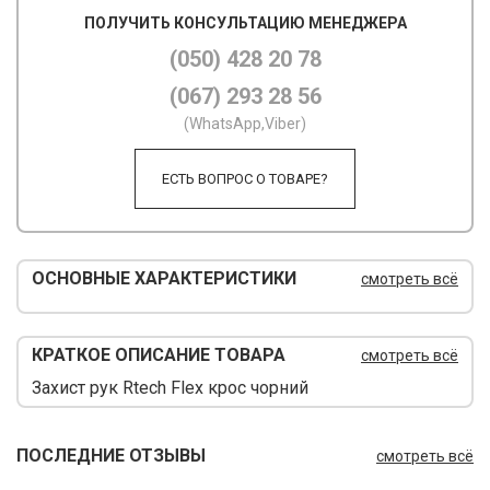
ПОЛУЧИТЬ КОНСУЛЬТАЦИЮ МЕНЕДЖЕРА
М
(050) 428 20 78
М
(067) 293 28 56
О
(WhatsApp,Viber)
П
ЕСТЬ ВОПРОС О ТОВАРЕ?
П
П
ОСНОВНЫЕ ХАРАКТЕРИСТИКИ
смотреть всё
Р
Р
КРАТКОЕ ОПИСАНИЕ ТОВАРА
смотреть всё
Т
Захист рук Rtech Flex крос чорний
Т
ПОСЛЕДНИЕ ОТЗЫВЫ
смотреть всё
Ш