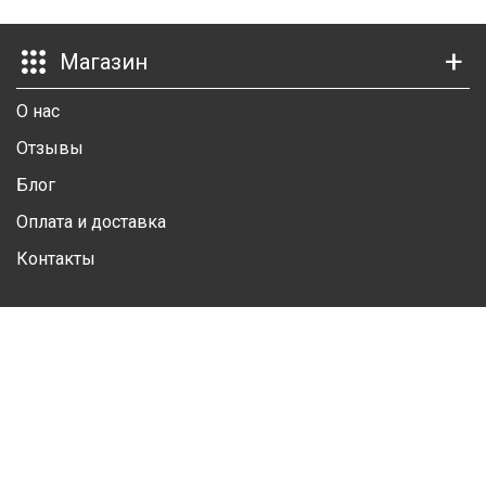
Ш
Магазин
Г
О нас
К
Отзывы
К
Блог
М
Оплата и доставка
Р
Контакты
Ш
Личный кабинет
Ш
Личная информация
Ш
Избранные товары
А
Контакты
А