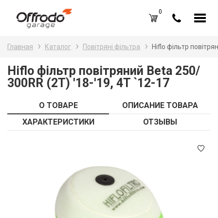
0
Каталог товаров
Н
Главная
Каталог
Повітряні фільтра
Hiflo фільтр повітрян
A
Вход /
Регистрация
Hiflo фільтр повітряний Beta 250/
300RR (2T) '18-'19, 4T `12-17
Д
Избранное (
0
)
La
Акции
О ТОВАРЕ
ОПИСАНИЕ ТОВАРА
Li
ХАРАКТЕРИСТИКИ
ОТЗЫВЫ
О нас
S
Отзывы
В
Блог
Оплата и доставка
Г
Контакты
З