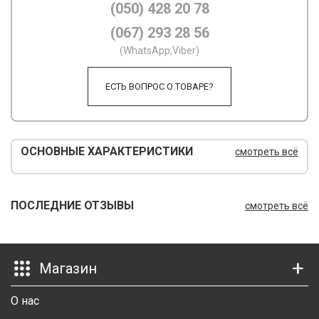
(050) 428 20 78
М
(067) 293 28 56
(WhatsApp,Viber)
М
О
ЕСТЬ ВОПРОС О ТОВАРЕ?
П
П
ОСНОВНЫЕ ХАРАКТЕРИСТИКИ
смотреть всё
П
Р
ПОСЛЕДНИЕ ОТЗЫВЫ
смотреть всё
Р
Т
Магазин
Т
О нас
Ш