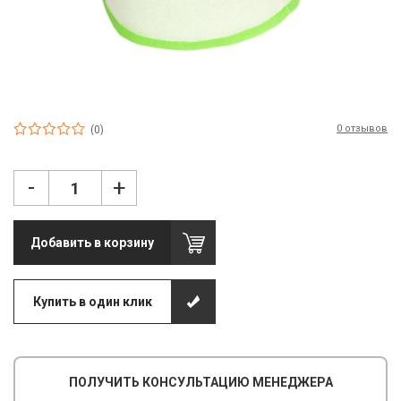
П
С
Т
Т
0 отзывов
(0)
М
Ш
-
+
Гі
Добавить в корзину
З
З
Купить в один клик
Л
М
ПОЛУЧИТЬ КОНСУЛЬТАЦИЮ МЕНЕДЖЕРА
М