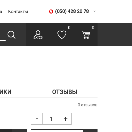
(050) 428 20 78
а
Контакты
(067) 293 28 56
0
0
ИКИ
ОТЗЫВЫ
0 отзывов
-
+