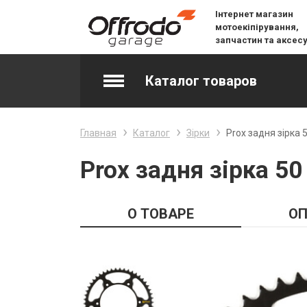
Інтернет магазин
мотоекіпірування,
запчастин та аксес
Каталог товаров
Accessories & Spare Parts
Главная
Каталог
Зірки
Prox задня зірка
Джерсі
Prox задня зірка 5
Layering
О ТОВАРЕ
ОП
Lifestyle
Snow
Вилочне масло