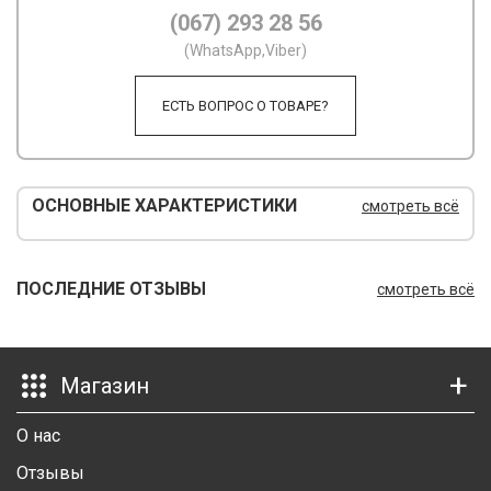
(067) 293 28 56
М
(WhatsApp,Viber)
М
ЕСТЬ ВОПРОС О ТОВАРЕ?
О
П
ОСНОВНЫЕ ХАРАКТЕРИСТИКИ
смотреть всё
П
П
ПОСЛЕДНИЕ ОТЗЫВЫ
смотреть всё
Р
Р
Магазин
Т
Т
О нас
Отзывы
Ш