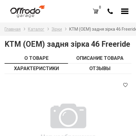
0
Каталог товаров
Н
Главная
Каталог
Зірки
KTM (OEM) задня зірка 46 Freerid
A
Вход /
Регистрация
KTM (OEM) задня зірка 46 Freeride
Д
Избранное (
0
)
О ТОВАРЕ
ОПИСАНИЕ ТОВАРА
La
Акции
ХАРАКТЕРИСТИКИ
ОТЗЫВЫ
Li
О нас
S
Отзывы
В
Блог
Оплата и доставка
Г
Контакты
З