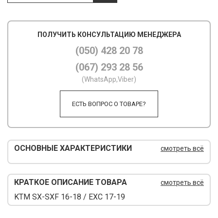
М
ПОЛУЧИТЬ КОНСУЛЬТАЦИЮ МЕНЕДЖЕРА
М
(050) 428 20 78
О
(067) 293 28 56
П
(WhatsApp,Viber)
П
ЕСТЬ ВОПРОС О ТОВАРЕ?
П
Р
ОСНОВНЫЕ ХАРАКТЕРИСТИКИ
смотреть всё
Р
Т
КРАТКОЕ ОПИСАНИЕ ТОВАРА
смотреть всё
Т
KTM SX-SXF 16-18 / EXC 17-19
Ш