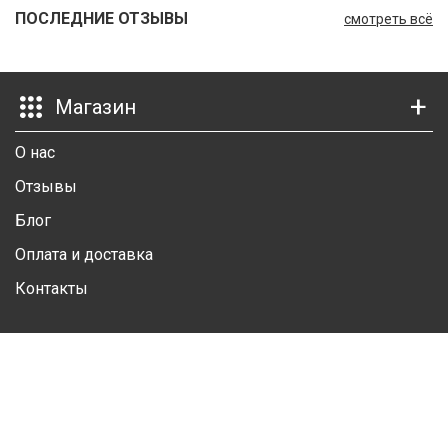
ПОСЛЕДНИЕ ОТЗЫВЫ
смотреть всё
Ш
Г
Магазин
К
К
О нас
М
Отзывы
Блог
Р
Оплата и доставка
Ш
Контакты
Ш
Личный кабинет
Ш
А
Личная информация
Избранные товары
А