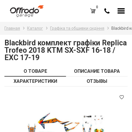
0
Каталог товаров
Н
Главная
Каталог
Графіка та обшивки сидіння
Blackbird 
A
Вход /
Регистрация
Blackbird комплект графіки Replica
Trofeo 2018 KTM SX-SXF 16-18 /
Д
Избранное (
0
)
EXC 17-19
La
Акции
О ТОВАРЕ
ОПИСАНИЕ ТОВАРА
Li
О нас
ХАРАКТЕРИСТИКИ
ОТЗЫВЫ
S
Отзывы
В
Блог
Оплата и доставка
Г
Контакты
З