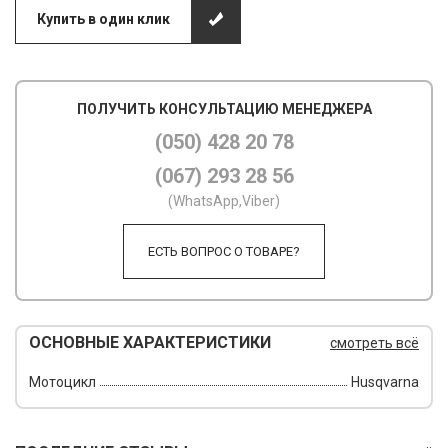
Купить в один клик
М
М
ПОЛУЧИТЬ КОНСУЛЬТАЦИЮ МЕНЕДЖЕРА
О
(050) 428 20 78
П
(067) 293 28 56
П
(WhatsApp,Viber)
П
ЕСТЬ ВОПРОС О ТОВАРЕ?
Р
Р
ОСНОВНЫЕ ХАРАКТЕРИСТИКИ
смотреть всё
Т
Мотоцикл
Husqvarna
Т
Ш