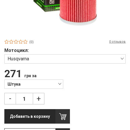
П
С
Т
Т
0 отзывов
(0)
М
Мотоцикл:
Ш
Husqvarna
Гі
271
грн за
З
Штука
З
-
+
Л
М
Добавить в корзину
М