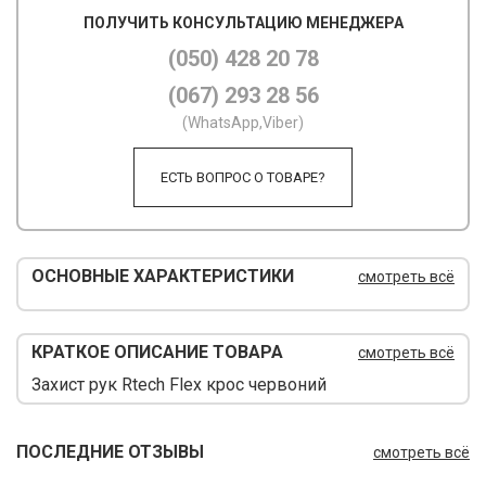
ПОЛУЧИТЬ КОНСУЛЬТАЦИЮ МЕНЕДЖЕРА
М
(050) 428 20 78
М
(067) 293 28 56
О
(WhatsApp,Viber)
П
ЕСТЬ ВОПРОС О ТОВАРЕ?
П
П
ОСНОВНЫЕ ХАРАКТЕРИСТИКИ
смотреть всё
Р
Р
КРАТКОЕ ОПИСАНИЕ ТОВАРА
смотреть всё
Т
Захист рук Rtech Flex крос червоний
Т
ПОСЛЕДНИЕ ОТЗЫВЫ
смотреть всё
Ш