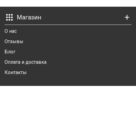
Ш
Магазин
Г
О нас
К
Отзывы
К
Блог
М
Оплата и доставка
Р
Контакты
Ш
Личный кабинет
Ш
Личная информация
Ш
Избранные товары
А
Контакты
А