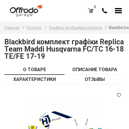
0
Каталог товаров
Н
Главная
Каталог
Графіка та обшивки сидіння
Blackbird 
A
Вход /
Регистрация
Blackbird комплект графіки Replica
Team Maddi Husqvarna FC/TC 16-18
Д
Избранное (
0
)
TE/FE 17-19
La
Акции
О ТОВАРЕ
ОПИСАНИЕ ТОВАРА
Li
О нас
ХАРАКТЕРИСТИКИ
ОТЗЫВЫ
S
Отзывы
В
Блог
Оплата и доставка
Г
Контакты
З