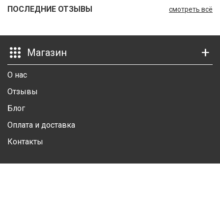
ПОСЛЕДНИЕ ОТЗЫВЫ
смотреть всё
Ш
Г
Магазин
К
К
О нас
М
Отзывы
Блог
Р
Оплата и доставка
Ш
Контакты
Ш
Личный кабинет
Ш
А
Личная информация
Избранные товары
А