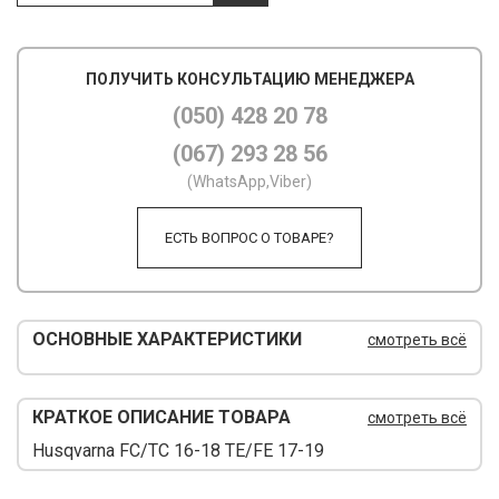
М
ПОЛУЧИТЬ КОНСУЛЬТАЦИЮ МЕНЕДЖЕРА
М
(050) 428 20 78
О
(067) 293 28 56
П
(WhatsApp,Viber)
П
ЕСТЬ ВОПРОС О ТОВАРЕ?
П
Р
ОСНОВНЫЕ ХАРАКТЕРИСТИКИ
смотреть всё
Р
Т
КРАТКОЕ ОПИСАНИЕ ТОВАРА
смотреть всё
Т
Husqvarna FC/TC 16-18 TE/FE 17-19
Ш