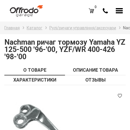
0
Каталог товаров
Н
Главная
Каталог
Рулі/ричаги управління/аксесуари
Nac
A
Вход /
Регистрация
Nachman ричаг тормозу Yamaha YZ
125-500 '96-'00, YZF/WR 400-426
Д
Избранное (
0
)
'98-'00
La
Акции
О ТОВАРЕ
ОПИСАНИЕ ТОВАРА
Li
О нас
ХАРАКТЕРИСТИКИ
ОТЗЫВЫ
S
Отзывы
В
Блог
Оплата и доставка
Г
Контакты
З