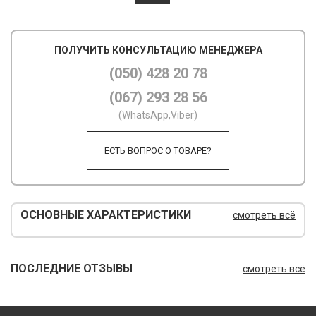
М
ПОЛУЧИТЬ КОНСУЛЬТАЦИЮ МЕНЕДЖЕРА
М
(050) 428 20 78
О
(067) 293 28 56
П
(WhatsApp,Viber)
П
ЕСТЬ ВОПРОС О ТОВАРЕ?
П
Р
ОСНОВНЫЕ ХАРАКТЕРИСТИКИ
смотреть всё
Р
Т
ПОСЛЕДНИЕ ОТЗЫВЫ
смотреть всё
Т
Ш