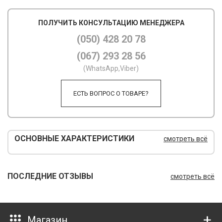
М
ПОЛУЧИТЬ КОНСУЛЬТАЦИЮ МЕНЕДЖЕРА
М
(050) 428 20 78
(067) 293 28 56
О
(WhatsApp,Viber)
П
ЕСТЬ ВОПРОС О ТОВАРЕ?
П
П
Р
ОСНОВНЫЕ ХАРАКТЕРИСТИКИ
смотреть всё
Р
Т
ПОСЛЕДНИЕ ОТЗЫВЫ
смотреть всё
Т
Ш
Магазин