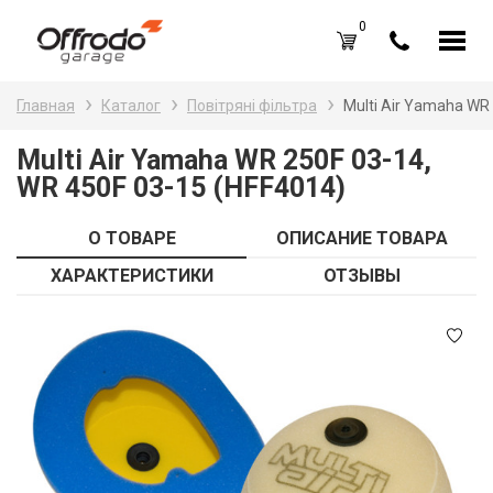
0
Каталог товаров
Н
Главная
Каталог
Повітряні фільтра
Multi Air Yamaha WR
A
Вход /
Регистрация
Multi Air Yamaha WR 250F 03-14,
WR 450F 03-15 (HFF4014)
Д
Избранное (
0
)
La
Акции
О ТОВАРЕ
ОПИСАНИЕ ТОВАРА
Li
ХАРАКТЕРИСТИКИ
ОТЗЫВЫ
О нас
S
Отзывы
В
Блог
Оплата и доставка
Г
Контакты
З