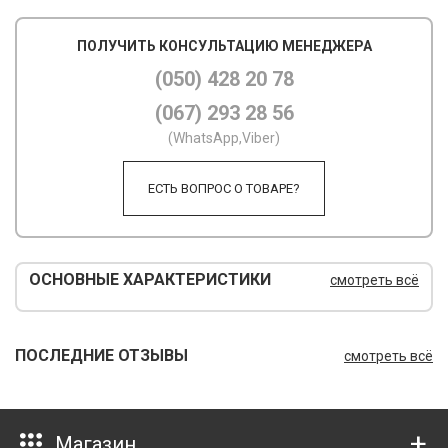
М
ПОЛУЧИТЬ КОНСУЛЬТАЦИЮ МЕНЕДЖЕРА
М
(050) 428 20 78
(067) 293 28 56
О
(WhatsApp,Viber)
П
ЕСТЬ ВОПРОС О ТОВАРЕ?
П
П
Р
ОСНОВНЫЕ ХАРАКТЕРИСТИКИ
смотреть всё
Р
Т
ПОСЛЕДНИЕ ОТЗЫВЫ
смотреть всё
Т
Ш
Магазин