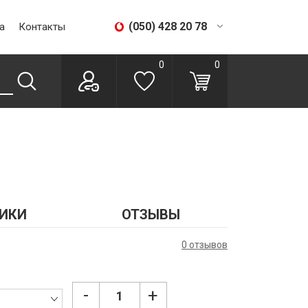
(050) 428 20 78
а
Контакты
(067) 293 28 56
0
0
ИКИ
ОТЗЫВЫ
0 отзывов
-
+