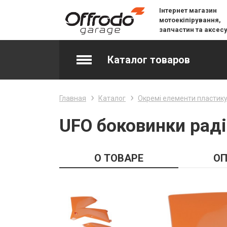
Інтернет магазин
мотоекіпірування,
запчастин та аксес
Каталог товаров
Accessories & Spare Parts
Главная
Каталог
Окремі елементи пластик
Джерсі
UFO боковинки раді
Layering
О ТОВАРЕ
ОП
Lifestyle
Snow
Вилочне масло