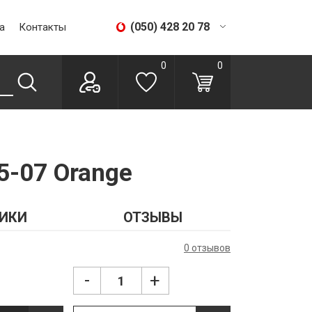
(050) 428 20 78
а
Контакты
(067) 293 28 56
0
0
5-07 Orange
ИКИ
ОТЗЫВЫ
0 отзывов
-
+