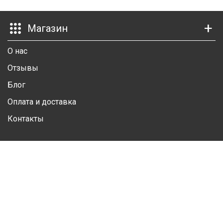
Ш
Магазин
Г
О нас
К
Отзывы
К
Блог
М
Оплата и доставка
Р
Контакты
Ш
Личный кабинет
Ш
Личная информация
Ш
Избранные товары
А
Контакты
А