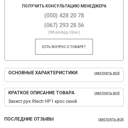
ПОЛУЧИТЬ КОНСУЛЬТАЦИЮ МЕНЕДЖЕРА
М
(050) 428 20 78
М
(067) 293 28 56
О
(WhatsApp,Viber)
П
ЕСТЬ ВОПРОС О ТОВАРЕ?
П
П
ОСНОВНЫЕ ХАРАКТЕРИСТИКИ
смотреть всё
Р
Р
КРАТКОЕ ОПИСАНИЕ ТОВАРА
смотреть всё
Т
Захист рук Rtech HP1 крос синій
Т
ПОСЛЕДНИЕ ОТЗЫВЫ
смотреть всё
Ш