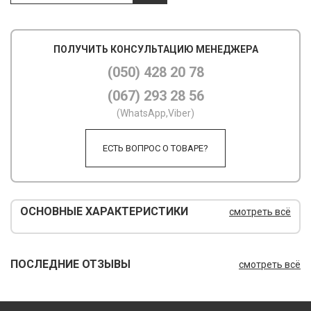
М
ПОЛУЧИТЬ КОНСУЛЬТАЦИЮ МЕНЕДЖЕРА
М
(050) 428 20 78
О
(067) 293 28 56
П
(WhatsApp,Viber)
П
ЕСТЬ ВОПРОС О ТОВАРЕ?
П
Р
ОСНОВНЫЕ ХАРАКТЕРИСТИКИ
смотреть всё
Р
Т
ПОСЛЕДНИЕ ОТЗЫВЫ
смотреть всё
Т
Ш