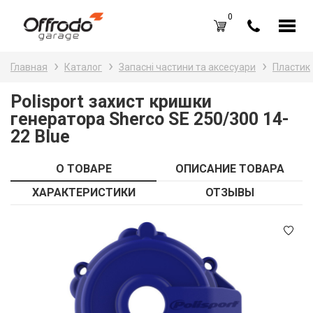
0
Каталог товаров
Н
Главная
Каталог
Запасні частини та аксесуари
Пластик
A
Вход /
Регистрация
Polisport захист кришки
генератора Sherco SE 250/300 14-
Д
Избранное (
0
)
22 Blue
La
Акции
О ТОВАРЕ
ОПИСАНИЕ ТОВАРА
Li
О нас
ХАРАКТЕРИСТИКИ
ОТЗЫВЫ
S
Отзывы
В
Блог
Оплата и доставка
Г
Контакты
З