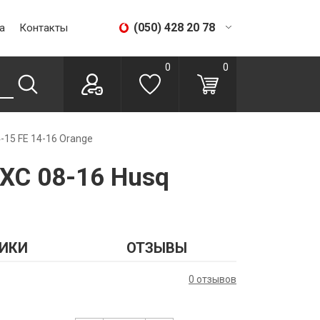
(050) 428 20 78
а
Контакты
(067) 293 28 56
0
0
-15 FE 14-16 Orange
EXC 08-16 Husq
ИКИ
ОТЗЫВЫ
0 отзывов