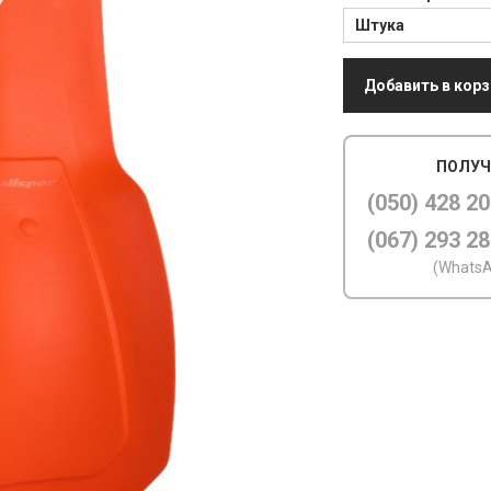
Штука
Добавить в корз
ПОЛУЧ
(050) 428 20
(067) 293 28
(WhatsA