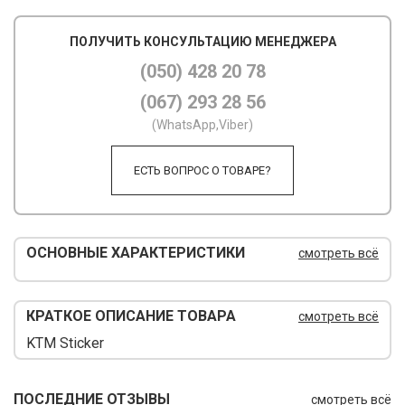
М
ПОЛУЧИТЬ КОНСУЛЬТАЦИЮ МЕНЕДЖЕРА
М
(050) 428 20 78
(067) 293 28 56
О
(WhatsApp,Viber)
П
ЕСТЬ ВОПРОС О ТОВАРЕ?
П
П
Р
ОСНОВНЫЕ ХАРАКТЕРИСТИКИ
смотреть всё
Р
КРАТКОЕ ОПИСАНИЕ ТОВАРА
смотреть всё
Т
KTM Sticker
Т
Ш
ПОСЛЕДНИЕ ОТЗЫВЫ
смотреть всё