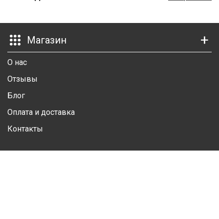
Ш
Г
Магазин
К
О нас
К
Отзывы
М
Блог
Р
Оплата и доставка
Контакты
Ш
Ш
Личный кабинет
Ш
Личная информация
А
Избранные товары
А