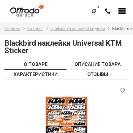
0
Каталог товаров
Н
Главная
Каталог
Графіка та обшивки сидіння
Blackbird 
A
Вход /
Регистрация
Blackbird наклейки Universal KTM
Sticker
Д
Избранное (
0
)
La
Акции
О ТОВАРЕ
ОПИСАНИЕ ТОВАРА
Li
ХАРАКТЕРИСТИКИ
ОТЗЫВЫ
О нас
S
Отзывы
В
Блог
Оплата и доставка
Г
Контакты
З