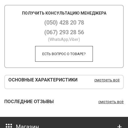
М
ПОЛУЧИТЬ КОНСУЛЬТАЦИЮ МЕНЕДЖЕРА
М
(050) 428 20 78
(067) 293 28 56
О
(WhatsApp,Viber)
П
ЕСТЬ ВОПРОС О ТОВАРЕ?
П
П
Р
ОСНОВНЫЕ ХАРАКТЕРИСТИКИ
смотреть всё
Р
Т
ПОСЛЕДНИЕ ОТЗЫВЫ
смотреть всё
Т
Ш
Магазин