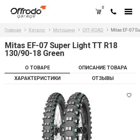
0
Каталог товаров
Н
Главная
Каталог
Мотошини
OFF-ROAD
Mitas EF-07 S
A
Вход /
Регистрация
Mitas EF-07 Super Light TT R18
130/90-18 Green
Д
Избранное (
0
)
La
Акции
О ТОВАРЕ
ОПИСАНИЕ ТОВАРА
Li
ХАРАКТЕРИСТИКИ
ОТЗЫВЫ
О нас
S
Отзывы
В
Блог
Оплата и доставка
Г
Контакты
З