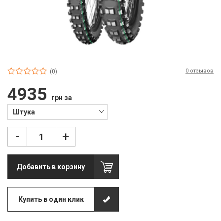
П
С
Т
Т
0 отзывов
(0)
М
4935
грн за
Ш
Штука
Гі
-
+
З
З
Добавить в корзину
Л
М
Купить в один клик
М